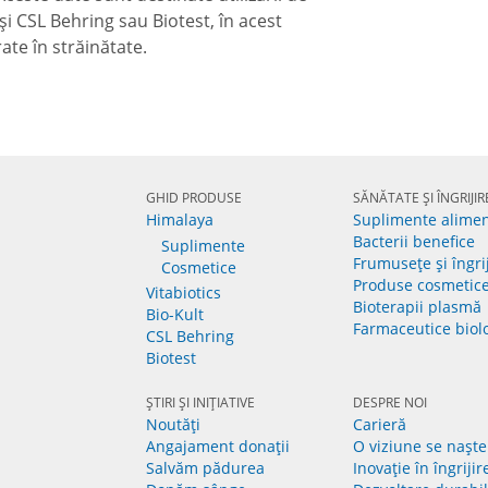
 CSL Behring sau Biotest, în acest
ate în străinătate.
GHID PRODUSE
SĂNĂTATE ȘI ÎNGRIJIR
Himalaya
Suplimente alime
Bacterii benefice
Suplimente
Frumusețe și îngri
Cosmetice
Produse cosmetic
Vitabiotics
Bioterapii plasmă
Bio-Kult
Farmaceutice biol
CSL Behring
Biotest
ȘTIRI ȘI INIȚIATIVE
DESPRE NOI
Noutăți
Carieră
Angajament donații
O viziune se naște
Salvăm pădurea
Inovație în îngrijir