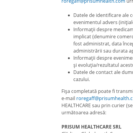
roregaff@prisumhealth.com
urm
Datele de identificare ale 
evenimentul advers (inițiale
Informații despre medicam
implicat (denumire comerci
fost administrat, data înce
administrării sau durata a
Informații despre evenime
și evoluția/rezultatul acest
Datele de contact ale dumn
cazului.
Fișa completată poate fi trans
e-mail
roregaff@prisumhealth.
HEALTHCARE sau prin curier (se v
următoarea adresă:
PRISUM HEALTHCARE SRL