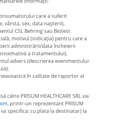
ătoarele informații:
consumatorului care a suferit
, vârsta, sex, data nașterii).
entul CSL Behring sau Biotest
ală, motivul (indicația) pentru care a
perii admnistrării/data încheierii
proximativă a tratamentului).
ntul advers (descrierea evenimentului
uia).
eavoastră în calitate de raportor al
misă către PRISUM HEALTHCARE SRL via
com
, printr-un reprezentant PRISUM
a specifica: cu plata la destinatar) la