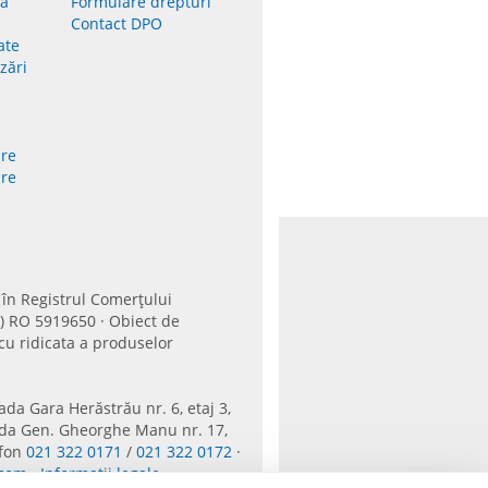
lă
Formulare drepturi
Contact DPO
ate
izări
re
re
n Registrul Comerțului
I) RO 5919650 · Obiect de
 cu ridicata a produselor
da Gara Herăstrău nr. 6, etaj 3,
rada Gen. Gheorghe Manu nr. 17,
efon
021 322 0171
/
021 322 0172
·
.com
·
Informații legale