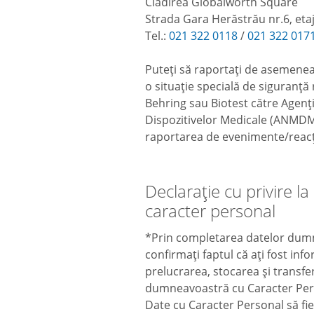
Clădirea Globalworth Square
Strada Gara Herăstrău nr.6, etaj
Tel.:
021 322 0118
/
021 322 017
Puteți să raportați de asemene
o situație specială de siguranț
Behring sau Biotest către Agenț
Dispozitivelor Medicale (ANMDM).
raportarea de evenimente/reacții
Declarație cu privire la
caracter personal
*Prin completarea datelor dumn
confirmați faptul că ați fost info
prelucrarea, stocarea și transfer
dumneavoastră cu Caracter Pers
Date cu Caracter Personal să fie p