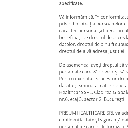
specificate.
Vă informăm că, în conformitate
privind protecția persoanelor cu
caracter personal și libera circ
beneficiați de dreptul de acces 
datelor, dreptul de a nu fi supus
dreptul de a vă adresa justiției.
De asemenea, aveți dreptul să v
personale care vă privesc și să s
Pentru exercitarea acestor drept
datată și semnată, catre societ
Healthcare SRL, Clădirea Globa
nr.6, etaj 3, sector 2, București.
PRISUM HEALTHCARE SRL va admin
confidențialitate și siguranță 
personal pe care ni le furnizați. 