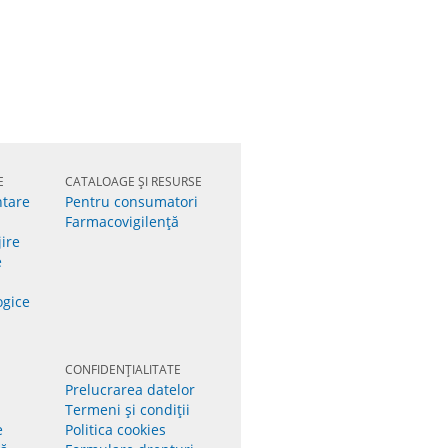
E
CATALOAGE ȘI RESURSE
ntare
Pentru consumatori
Farmacovigilenţă
jire
e
ogice
CONFIDENȚIALITATE
Prelucrarea datelor
Termeni și condiții
e
Politica cookies