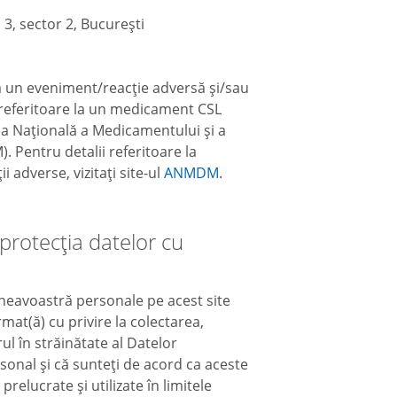
 3, sector 2, București
1
a un eveniment/reacție adversă și/sau
ă referitoare la un medicament CSL
ia Națională a Medicamentului și a
 Pentru detalii referitoare la
 adverse, vizitați site-ul
ANMDM
.
 protecția datelor cu
eavoastră personale pe acest site
rmat(ă) cu privire la colectarea,
ul în străinătate al Datelor
onal și că sunteți de acord ca aceste
relucrate și utilizate în limitele