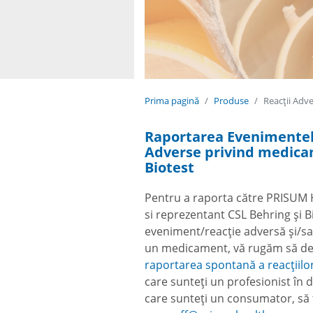
Prima pagină
Produse
Reacţii Adv
Raportarea Evenimentelo
Adverse privind medica
Biotest
Pentru a raporta către PRISUM 
si reprezentant CSL Behring și B
eveniment/reacție adversă și/sau
un medicament, vă rugăm să des
raportarea spontană a reacțiil
care sunteți un profesionist în d
care sunteți un consumator, să 