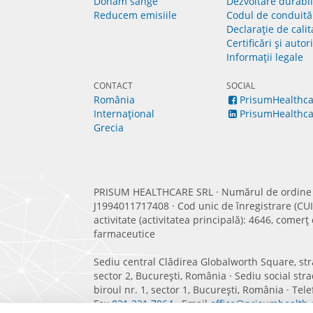
Donăm sânge
Dezvoltare durabi
Reducem emisiile
Codul de conduită
Declarație de calit
Certificări și autor
Informații legale
CONTACT
SOCIAL
România
PrisumHealthca
Internațional
PrisumHealthca
Grecia
PRISUM HEALTHCARE SRL · Numărul de ordine î
J1994011717408 · Cod unic de înregistrare (CU
activitate (activitatea principală): 4646, comerț
farmaceutice
Sediu central Clădirea Globalworth Square, stra
sector 2, București, România · Sediu social st
biroul nr. 1, sector 1, București, România · Tel
Fax
021 321 7064
· Email
office@prisumhealth