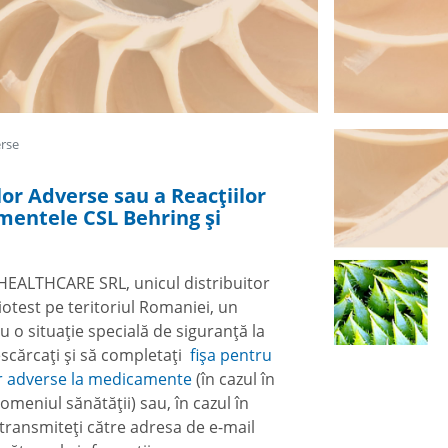
erse
r Adverse sau a Reacţiilor
mentele CSL Behring și
HEALTHCARE SRL, unicul distribuitor
iotest pe teritoriul Romaniei, un
 o situație specială de siguranță la
cărcați și să completați
fișa pentru
or adverse la medicamente
(în cazul în
omeniul sănătății) sau, în cazul în
transmiteți către adresa de e-mail