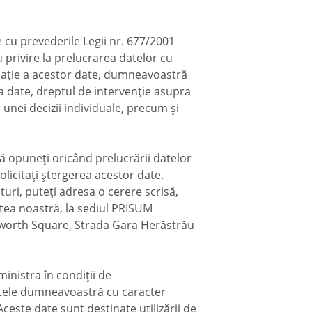
 cu prevederile Legii nr. 677/2001
 privire la prelucrarea datelor cu
ulație a acestor date, dumneavoastră
la date, dreptul de intervenție asupra
 unei decizii individuale, precum și
ă opuneți oricând prelucrării datelor
olicitați ștergerea acestor date.
uri, puteți adresa o cerere scrisă,
atea noastră, la sediul PRISUM
lworth Square, Strada Gara Herăstrău
istra în condiții de
datele dumneavoastră cu caracter
Aceste date sunt destinate utilizării de