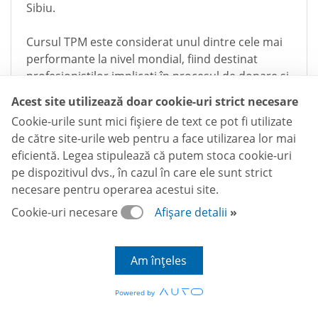
Sibiu.
Cursul TPM este considerat unul dintre cele mai
performante la nivel mondial, fiind destinat
profesioniștilor implicați în procesul de donare și
transplant.
Acest site utilizează doar cookie-uri strict necesare
Cookie-urile sunt mici fişiere de text ce pot fi utilizate
CITEȘTE
de către site-urile web pentru a face utilizarea lor mai
eficientă. Legea stipulează că putem stoca cookie-uri
pe dispozitivul dvs., în cazul în care ele sunt strict
necesare pentru operarea acestui site.
Cookie-uri necesare
Afișare detalii
Am înțeles
Powered by