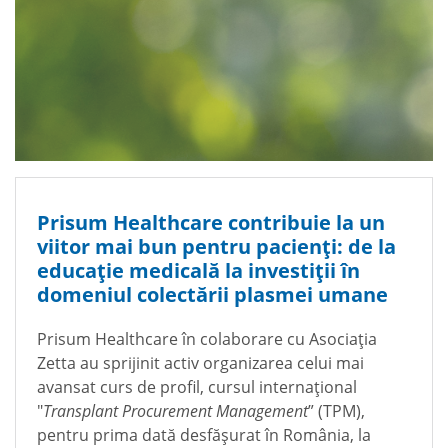
Prisum Healthcare contribuie la un
viitor mai bun pentru pacienți: de la
educație medicală la investiții în
domeniul colectării plasmei umane
Prisum Healthcare în colaborare cu Asociația
Zetta au sprijinit activ organizarea celui mai
avansat curs de profil, cursul internațional
"
Transplant Procurement Management
” (TPM),
pentru prima dată desfășurat în România, la