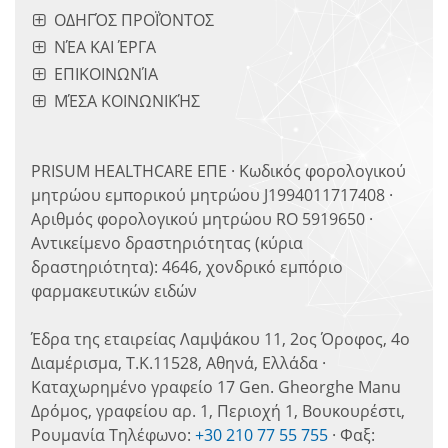
ΟΔΗΓΌΣ ΠΡΟΪΌΝΤΟΣ
ΝΈΑ ΚΑΙ ΈΡΓΑ
ΕΠΙΚΟΙΝΩΝΊΑ
ΜΈΣΑ ΚΟΙΝΩΝΙΚΉΣ
PRISUM HEALTHCARE ΕΠΕ · Κωδικός φορολογικού
μητρώου εμπορικού μητρώου J1994011717408 ·
Αριθμός φορολογικού μητρώου RO 5919650 ·
Αντικείμενο δραστηριότητας (κύρια
δραστηριότητα): 4646, χονδρικό εμπόριο
φαρμακευτικών ειδών
Έδρα της εταιρείας Λαμψάκου 11, 2ος Όροφος, 4ο
Διαμέρισμα, Τ.Κ.11528, Αθηνά, Ελλάδα ·
Καταχωρημένο γραφείο 17 Gen. Gheorghe Manu
Δρόμος, γραφείου αρ. 1, Περιοχή 1, Βουκουρέστι,
Ρουμανία Τηλέφωνο:
+30 210 77 55 755
· Φαξ: