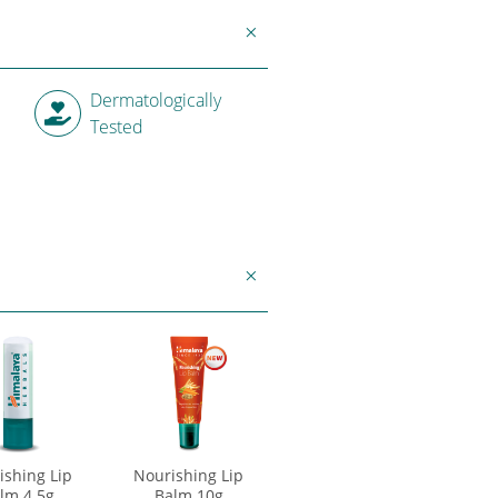
Dermatologically
Tested
ishing Lip
Nourishing Lip
lm 4.5g
Balm 10g