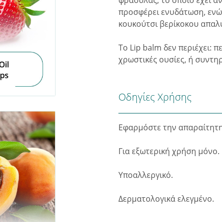
φράουλας, το οποίο έχει αν
προσφέρει ενυδάτωση, ενώ
κουκούτσι βερίκοκου απαλύ
Το Lip balm δεν περιέχει: π
χρωστικές ουσίες, ή συντηρ
Οδηγίες Χρήσης
Εφαρμόστε την απαραίτητη
Για εξωτερική χρήση μόνο.
Υποαλλεργικό.
Δερματολογικά ελεγμένο.