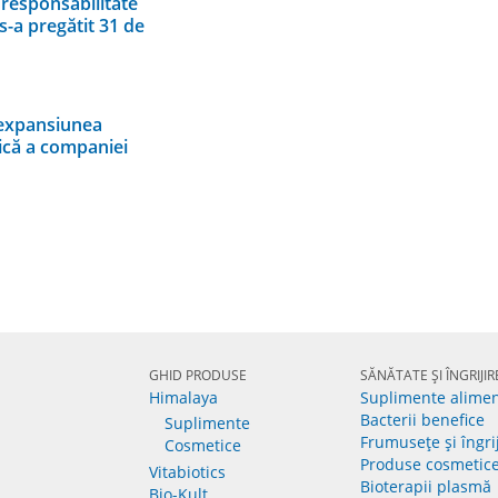
 responsabilitate
s-a pregătit 31 de
 expansiunea
gică a companiei
GHID PRODUSE
SĂNĂTATE ȘI ÎNGRIJIR
Himalaya
Suplimente alime
Bacterii benefice
Suplimente
Frumusețe și îngri
Cosmetice
Produse cosmetic
Vitabiotics
Bioterapii plasmă
Bio-Kult