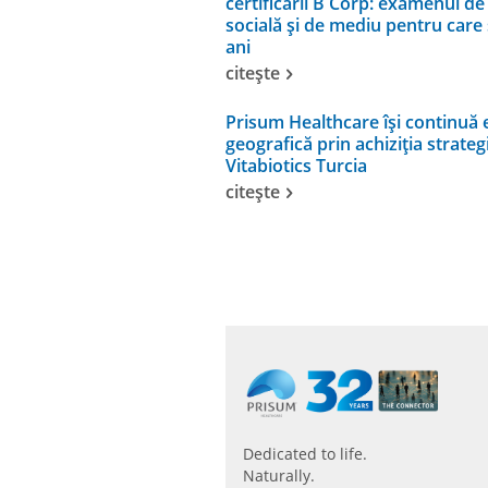
certificării B Corp: examenul de
socială și de mediu pentru care 
ani
citește
Prisum Healthcare își continuă
geografică prin achiziția strate
Vitabiotics Turcia
citește
Dedicated to life.
Naturally.