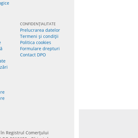
ogice
CONFIDENȚIALITATE
Prelucrarea datelor
Termeni și condiții
e
Politica cookies
lă
Formulare drepturi
Contact DPO
ate
izări
re
re
n Registrul Comerțului