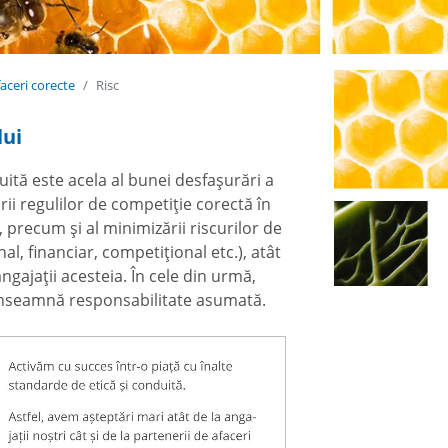
aceri corecte
Risc
lui
ită este acela al bunei desfașurări a
ării regulilor de competiție corectă în
precum și al minimizării riscurilor de
al, financiar, competițional etc.), atât
gajații acesteia. În cele din urmă,
înseamnă responsabilitate asumată.