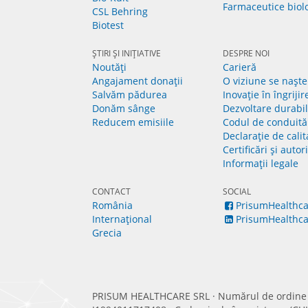
Farmaceutice biol
CSL Behring
Biotest
ȘTIRI ȘI INIȚIATIVE
DESPRE NOI
Noutăți
Carieră
Angajament donații
O viziune se naște
Salvăm pădurea
Inovație în îngrijir
Donăm sânge
Dezvoltare durabi
Reducem emisiile
Codul de conduită
Declarație de calit
Certificări și autor
Informații legale
CONTACT
SOCIAL
România
PrisumHealthca
Internațional
PrisumHealthca
Grecia
PRISUM HEALTHCARE SRL · Numărul de ordine î