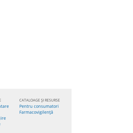
E
CATALOAGE ȘI RESURSE
ntare
Pentru consumatori
Farmacovigilenţă
jire
e