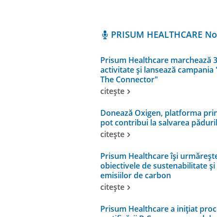
PRISUM HEALTHCARE Nou
Prisum Healthcare marchează 3
activitate și lansează campania
The Connector"
citește
Donează Oxigen, platforma prin
pot contribui la salvarea pădur
citește
Prisum Healthcare își urmăreșt
obiectivele de sustenabilitate și
emisiilor de carbon
citește
Prisum Healthcare a inițiat proc