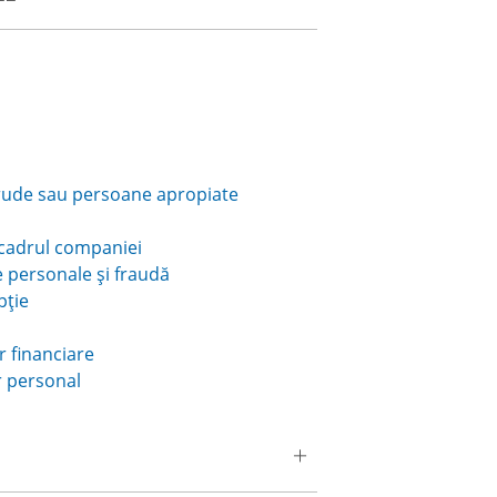
u rude sau persoane apropiate
 cadrul companiei
 personale și fraudă
pție
r financiare
r personal