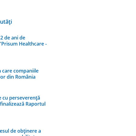
tăți
2 de ani de
 "Prisum Healthcare -
 care companiile
ilor din România
e cu perseverență
 finalizează Raportul
esul de obținere a