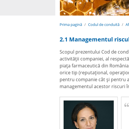
Prima pagină
Codul de conduită
Af
2.1 Managementul riscu
Scopul prezentului Cod de condu
activității companiei, al respect
piața farmaceutică din România, 
orice tip (reputațional, operațion
pentru companie cât și pentru an
managementul acestor riscuri 