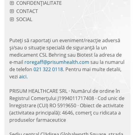
CONFIDENȚIALITATE
CONTACT
SOCIAL
Puteți să raportați un eveniment/reacție adversă
și/sau o situație specială de siguranță la un
medicament CSL Behring sau Biotest la adresa de
e-mail
roregaff@prisumhealth.com
sau la numarul
de telefon
021 322 0118
. Pentru mai multe detalii,
vezi
aici
.
PRISUM HEALTHCARE SRL · Numărul de ordine în
Registrul Comerțului J1994011717408 · Cod unic de
înregistrare (CUI) RO 5919650 · Obiect de activitate
(activitatea principală): 4646, comerț cu ridicata a
produselor farmaceutice
Sediu central Clădirea Globalworth Square, strada