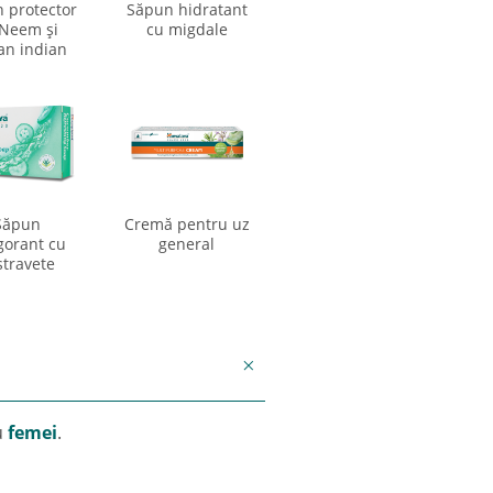
 protector
Săpun hidratant
 Neem şi
cu migdale
an indian
Săpun
Cremă pentru uz
gorant cu
general
stravete
u
femei
.