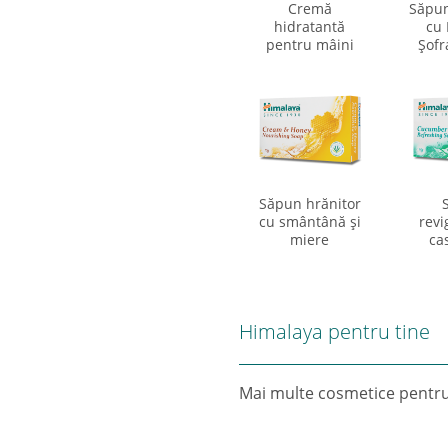
Cremă
Săpun
hidratantă
cu
pentru mâini
Şofr
Săpun hrănitor
cu smântână şi
revi
miere
ca
Himalaya pentru tine
Mai multe cosmetice pentr