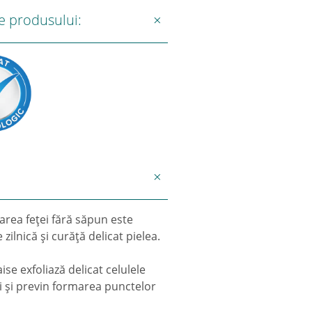
e produsului:
area feţei fără săpun este
zilnică și curăţă delicat pielea.
se exfoliază delicat celulele
ii şi previn formarea punctelor