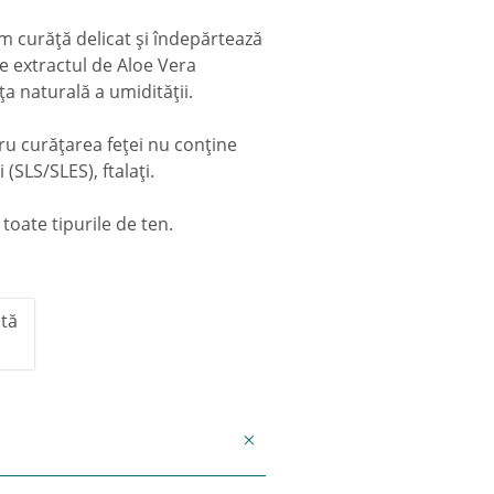
m curăţă delicat şi îndepărtează
e extractul de Aloe Vera
ţa naturală a umidităţii.
ru curăţarea feţei nu conţine
(SLS/SLES), ftalaţi.
oate tipurile de ten.
tă