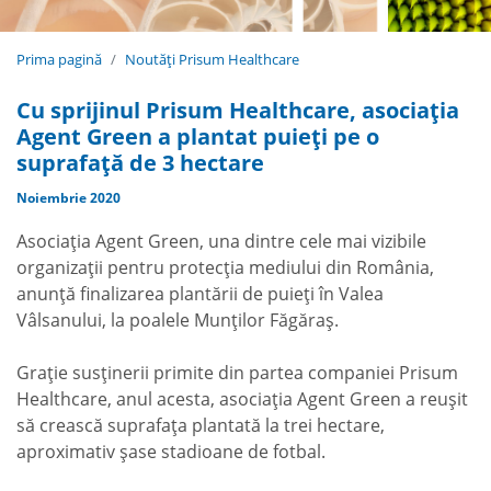
Prima pagină
Noutăți Prisum Healthcare
Cu sprijinul Prisum Healthcare, asociația
Agent Green a plantat puieți pe o
suprafață de 3 hectare
Noiembrie 2020
Asociația Agent Green, una dintre cele mai vizibile
organizații pentru protecția mediului din România,
anunță finalizarea plantării de puieți în Valea
Vâlsanului, la poalele Munților Făgăraș.
Grație susținerii primite din partea companiei Prisum
Healthcare, anul acesta, asociația Agent Green a reușit
să crească suprafața plantată la trei hectare,
aproximativ șase stadioane de fotbal.