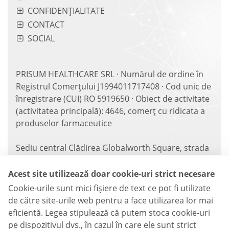
CONFIDENȚIALITATE
CONTACT
SOCIAL
PRISUM HEALTHCARE SRL · Numărul de ordine în
Registrul Comerțului J1994011717408 · Cod unic de
înregistrare (CUI) RO 5919650 · Obiect de activitate
(activitatea principală): 4646, comerț cu ridicata a
produselor farmaceutice
Sediu central Clădirea Globalworth Square, strada
Gara Herăstrău nr. 6, etaj 3, sector 2, București,
România · Sediu social strada Gen. Gheorghe
Acest site utilizează doar cookie-uri strict necesare
Manu nr. 17, biroul nr. 1, sector 1, București,
Cookie-urile sunt mici fişiere de text ce pot fi utilizate
România · Telefon
021 322 0171
/
021 322 0172
· Fax
de către site-urile web pentru a face utilizarea lor mai
021 321 7064
· Email
office@prisumhealth.com
·
eficientă. Legea stipulează că putem stoca cookie-uri
Informații legale
pe dispozitivul dvs., în cazul în care ele sunt strict