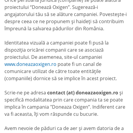
Orice persoană juridică (companie) se poate alătura
proiectului “Donează Oxigen”. Sugerează-i
angajatorului tău să se alăture campaniei. Povestește-i
despre ceea ce ne propunem și haideți să contribuim
împreună la salvarea pădurilor din România.
Identitatea vizuală a campaniei poate fi pusă la
dispoziţia oricărei companii care se asociază
proiectului. De asemenea, site-ul campaniei
www.doneazaoxigen.ro
poate fi un canal de
comunicare utilizat de către toate entitățile
(companiile) dornice să se implice în acest proiect.
Scrie-ne pe adresa
contact (at) doneazaoxigen.ro
și
specifică modalitatea prin care compania ta se poate
implica în campania "Doneaza Oxigen”. Indiferent care
va fi aceasta, îți vom răspunde cu bucurie.
Avem nevoie de păduri ca de aer și avem datoria de a