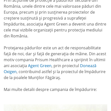
Prin acțiunile de protecție a pădurilor seculare din
România, unele dintre cele mai valoroase păduri din
Europa, precum și prin susținerea proiectelor de
creștere susținută și progresivă a suprafeței
împădurite, asociația Agent Green a devenit una dintre
cele mai vizibile organizații pentru protecția mediului
din România.
Protejarea pădurilor este un act de responsabilitate
față de noi, dar și față de generația de mâine. Din acest
motiv compania Prisum Healthcare a sprijinit în ultimii
ani asociația
Agent Green
, prin proiectul
Donează
Oxigen
, contribuind astfel și la proiectul de împădurire
de la poalele Munților Făgăraș.
Mai multe detalii despre campania de împădurire: