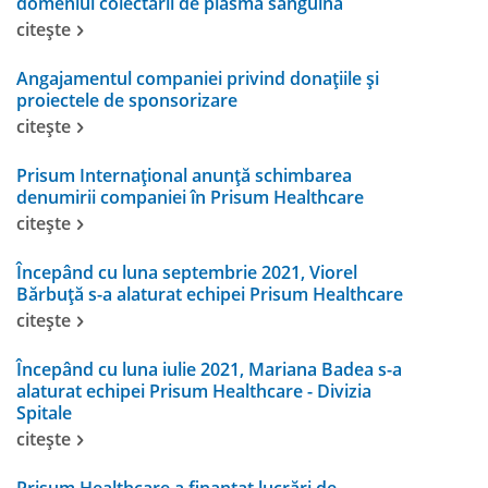
domeniul colectării de plasmă sanguină
citește
Angajamentul companiei privind donațiile și
proiectele de sponsorizare
citește
Prisum Internațional anunţă schimbarea
denumirii companiei în Prisum Healthcare
citește
Începând cu luna septembrie 2021, Viorel
Bărbuță s-a alaturat echipei Prisum Healthcare
citește
Începând cu luna iulie 2021, Mariana Badea s-a
alaturat echipei Prisum Healthcare - Divizia
Spitale
citește
Prisum Healthcare a finanțat lucrări de