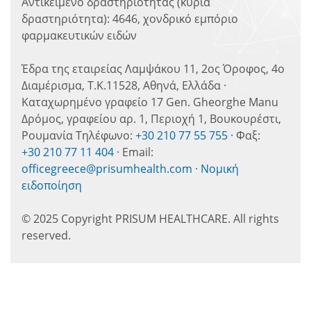
Αντικείμενο δραστηριότητας (κύρια
δραστηριότητα): 4646, χονδρικό εμπόριο
φαρμακευτικών ειδών
Έδρα της εταιρείας Λαμψάκου 11, 2ος Όροφος, 4ο
Διαμέρισμα, Τ.Κ.11528, Αθηνά, Ελλάδα ·
Καταχωρημένο γραφείο 17 Gen. Gheorghe Manu
Δρόμος, γραφείου αρ. 1, Περιοχή 1, Βουκουρέστι,
Ρουμανία Τηλέφωνο:
+30 210 77 55 755
· Φαξ:
+30 210 77 11 404
· Email:
officegreece@prisumhealth.com
·
Νομική
ειδοποίηση
© 2025 Copyright PRISUM HEALTHCARE. All rights
reserved.