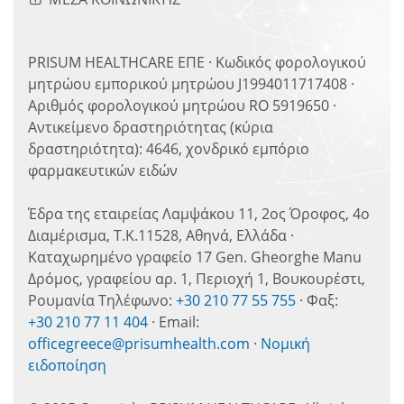
PRISUM HEALTHCARE ΕΠΕ · Κωδικός φορολογικού
μητρώου εμπορικού μητρώου J1994011717408 ·
Αριθμός φορολογικού μητρώου RO 5919650 ·
Αντικείμενο δραστηριότητας (κύρια
δραστηριότητα): 4646, χονδρικό εμπόριο
φαρμακευτικών ειδών
Έδρα της εταιρείας Λαμψάκου 11, 2ος Όροφος, 4ο
Διαμέρισμα, Τ.Κ.11528, Αθηνά, Ελλάδα ·
Καταχωρημένο γραφείο 17 Gen. Gheorghe Manu
Δρόμος, γραφείου αρ. 1, Περιοχή 1, Βουκουρέστι,
Ρουμανία Τηλέφωνο:
+30 210 77 55 755
· Φαξ:
+30 210 77 11 404
· Email:
officegreece@prisumhealth.com
·
Νομική
ειδοποίηση