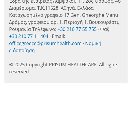
Έδρα της εταιρείας Λαμψάκου 11, 2ος Όροφος, 4ο
Διαμέρισμα, Τ.Κ.11528, Αθηνά, Ελλάδα ·
Καταχωρημένο γραφείο 17 Gen. Gheorghe Manu
Δρόμος, γραφείου αρ. 1, Περιοχή 1, Βουκουρέστι,
Ρουμανία Τηλέφωνο:
+30 210 77 55 755
· Φαξ:
+30 210 77 11 404
· Email:
officegreece@prisumhealth.com
·
Νομική
ειδοποίηση
© 2025 Copyright PRISUM HEALTHCARE. All rights
reserved.