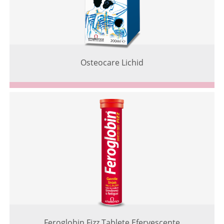
Osteocare Lichid
Feroglobin Fizz Tablete Efervescente