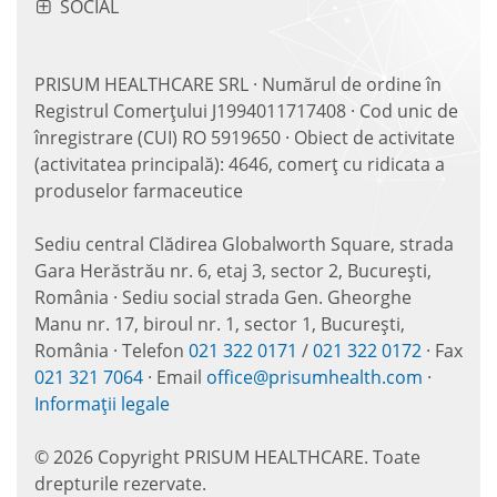
SOCIAL
PRISUM HEALTHCARE SRL · Numărul de ordine în
Registrul Comerțului J1994011717408 · Cod unic de
înregistrare (CUI) RO 5919650 · Obiect de activitate
(activitatea principală): 4646, comerț cu ridicata a
produselor farmaceutice
Sediu central Clădirea Globalworth Square, strada
Gara Herăstrău nr. 6, etaj 3, sector 2, București,
România · Sediu social strada Gen. Gheorghe
Manu nr. 17, biroul nr. 1, sector 1, București,
România · Telefon
021 322 0171
/
021 322 0172
· Fax
021 321 7064
· Email
office@prisumhealth.com
·
Informații legale
© 2026 Copyright PRISUM HEALTHCARE. Toate
drepturile rezervate.