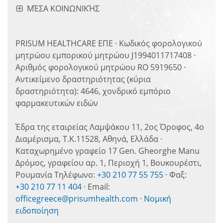
ΜΈΣΑ ΚΟΙΝΩΝΙΚΉΣ
PRISUM HEALTHCARE ΕΠΕ · Κωδικός φορολογικού
μητρώου εμπορικού μητρώου J1994011717408 ·
Αριθμός φορολογικού μητρώου RO 5919650 ·
Αντικείμενο δραστηριότητας (κύρια
δραστηριότητα): 4646, χονδρικό εμπόριο
φαρμακευτικών ειδών
Έδρα της εταιρείας Λαμψάκου 11, 2ος Όροφος, 4ο
Διαμέρισμα, Τ.Κ.11528, Αθηνά, Ελλάδα ·
Καταχωρημένο γραφείο 17 Gen. Gheorghe Manu
Δρόμος, γραφείου αρ. 1, Περιοχή 1, Βουκουρέστι,
Ρουμανία Τηλέφωνο:
+30 210 77 55 755
· Φαξ:
+30 210 77 11 404
· Email:
officegreece@prisumhealth.com
·
Νομική
ειδοποίηση