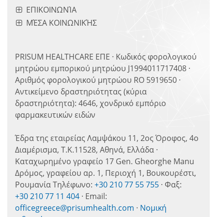
ΕΠΙΚΟΙΝΩΝΊΑ
ΜΈΣΑ ΚΟΙΝΩΝΙΚΉΣ
PRISUM HEALTHCARE ΕΠΕ · Κωδικός φορολογικού
μητρώου εμπορικού μητρώου J1994011717408 ·
Αριθμός φορολογικού μητρώου RO 5919650 ·
Αντικείμενο δραστηριότητας (κύρια
δραστηριότητα): 4646, χονδρικό εμπόριο
φαρμακευτικών ειδών
Έδρα της εταιρείας Λαμψάκου 11, 2ος Όροφος, 4ο
Διαμέρισμα, Τ.Κ.11528, Αθηνά, Ελλάδα ·
Καταχωρημένο γραφείο 17 Gen. Gheorghe Manu
Δρόμος, γραφείου αρ. 1, Περιοχή 1, Βουκουρέστι,
Ρουμανία Τηλέφωνο:
+30 210 77 55 755
· Φαξ:
+30 210 77 11 404
· Email:
officegreece@prisumhealth.com
·
Νομική