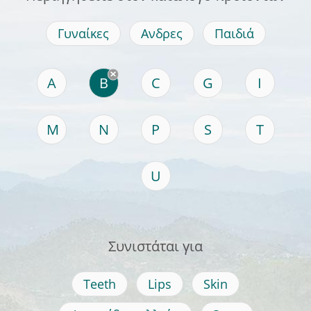
Γυναίκες
Ανδρες
Παιδιά
A
B
C
G
I
M
N
P
S
T
U
Συνιστάται για
Teeth
Lips
Skin