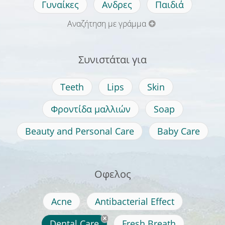
Γυναίκες
Ανδρες
Παιδιά
Αναζήτηση με γράμμα
Συνιστάται για
Teeth
Lips
Skin
Φροντίδα μαλλιών
Soap
Beauty and Personal Care
Baby Care
Οφελος
Acne
Antibacterial Effect
Dental Care
Fresh Breath