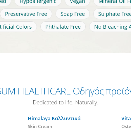
ted
Hypoallergenic
Vegan
Mineral Oil F
Preservative Free
Soap Free
Sulphate Fre
ificial Colors
Phthalate Free
No Bleaching 
SUM HEALTHCARE Οδηγός προϊό
Dedicated to life. Naturally.
Himalaya Καλλυντικά
Vit
Skin Cream
Oste