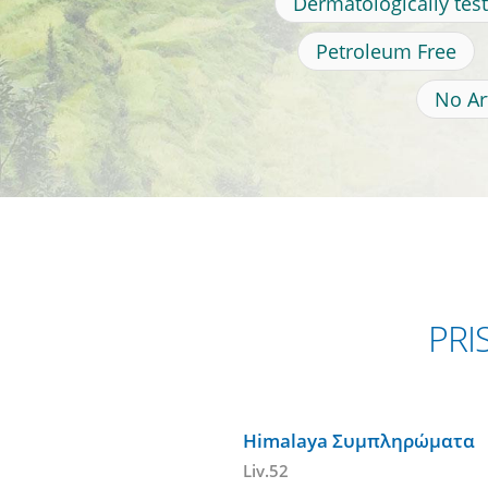
Dermatologically tes
Petroleum Free
No Art
PRI
Himalaya Συμπληρώματα
Liv.52