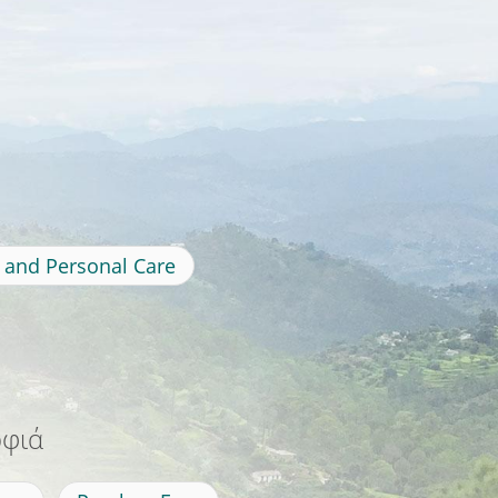
 and Personal Care
ρφιά