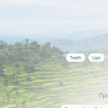
Teeth
Lips
Προ