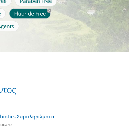
ree
Paraben Free
e
Fluoride Free
Agents
ντος
abiotics Συμπληρώματα
ocare