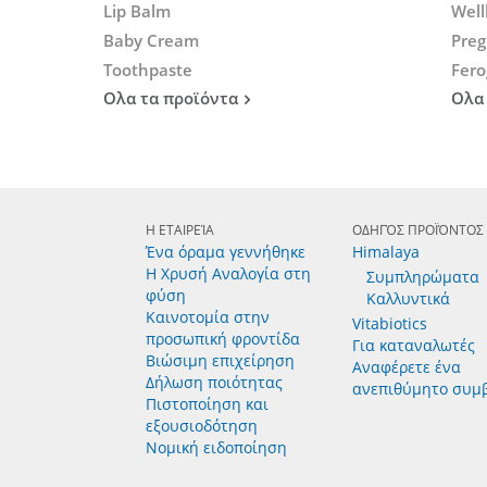
Lip Balm
Well
Baby Cream
Preg
Toothpaste
Fero
Ολα τα προϊόντα
Ολα
Η ΕΤΑΙΡΕΊΑ
ΟΔΗΓΌΣ ΠΡΟΪΌΝΤΟΣ
Ένα όραμα γεννήθηκε
Himalaya
Η Χρυσή Αναλογία στη
Συμπληρώματα
φύση
Καλλυντικά
Καινοτομία στην
Vitabiotics
προσωπική φροντίδα
Για καταναλωτές
Βιώσιμη επιχείρηση
Αναφέρετε ένα
Δήλωση ποιότητας
ανεπιθύμητο συμ
Πιστοποίηση και
εξουσιοδότηση
Νομική ειδοποίηση