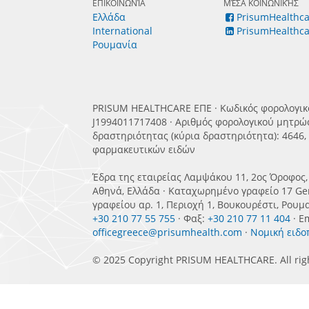
ΕΠΙΚΟΙΝΩΝΊΑ
ΜΈΣΑ ΚΟΙΝΩΝΙΚΉΣ
Ελλάδα
PrisumHealthca
International
PrisumHealthca
Ρουμανία
PRISUM HEALTHCARE ΕΠΕ · Κωδικός φορολογι
J1994011717408 · Αριθμός φορολογικού μητρώ
δραστηριότητας (κύρια δραστηριότητα): 4646,
φαρμακευτικών ειδών
Έδρα της εταιρείας Λαμψάκου 11, 2ος Όροφος, 
Αθηνά, Ελλάδα · Καταχωρημένο γραφείο 17 Ge
γραφείου αρ. 1, Περιοχή 1, Βουκουρέστι, Ρου
+30 210 77 55 755
· Φαξ:
+30 210 77 11 404
· Em
officegreece@prisumhealth.com
·
Νομική ειδο
© 2025 Copyright PRISUM HEALTHCARE. All righ