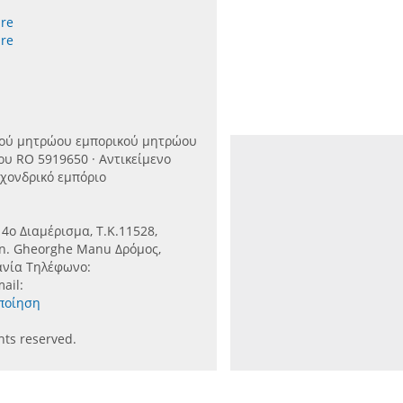
re
re
κού μητρώου εμπορικού μητρώου
ου RO 5919650 · Αντικείμενο
 χονδρικό εμπόριο
4ο Διαμέρισμα, Τ.Κ.11528,
n. Gheorghe Manu Δρόμος,
μανία Τηλέφωνο:
ail:
ποίηση
ts reserved.