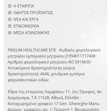
Η ΕΤΑΙΡΕΊΑ
ΟΔΗΓΌΣ ΠΡΟΪΌΝΤΟΣ
ΝΈΑ ΚΑΙ ΈΡΓΑ
ΕΠΙΚΟΙΝΩΝΊΑ
ΜΈΣΑ ΚΟΙΝΩΝΙΚΉΣ
PRISUM HEALTHCARE ΕΠΕ · Κωδικός φορολογικού
μητρώου εμπορικού μητρώου J1994011717408 ·
Αριθμός φορολογικού μητρώου RO 5919650 ·
Αντικείμενο δραστηριότητας (κύρια
δραστηριότητα): 4646, χονδρικό εμπόριο
φαρμακευτικών ειδών
Έδρα της εταιρείας Λαμψάκου 11, 2ος Όροφος, 4ο
Διαμέρισμα, Τ.Κ.11528, Αθηνά, Ελλάδα ·
Καταχωρημένο γραφείο 17 Gen. Gheorghe Manu
Δρόμος, γραφείου αρ. 1, Περιοχή 1, Βουκουρέστι,