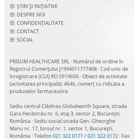
ȘTIRI ȘI INIȚIATIVE
DESPRE NOI
CONFIDENȚIALITATE
CONTACT
SOCIAL
PRISUM HEALTHCARE SRL · Numărul de ordine în
Registrul Comerțului J1994011717408 · Cod unic de
înregistrare (CUI) RO 5919650 · Obiect de activitate
(activitatea principală): 4646, comerț cu ridicata a
produselor farmaceutice
Sediu central Clădirea Globalworth Square, strada
Gara Herăstrău nr. 6, etaj 3, sector 2, București,
România · Sediu social strada Gen. Gheorghe
Manu nr. 17, biroul nr. 1, sector 1, București,
România · Telefon
021 322 0171
/
021 322 0172
· Fax