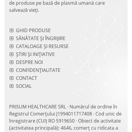
de produse pe bază de plasmă umană care
salvează vieţi.
GHID PRODUSE
SĂNĂTATE ȘI ÎNGRIJIRE
CATALOAGE ȘI RESURSE
ȘTIRI ȘI INIȚIATIVE
DESPRE NOI
CONFIDENȚIALITATE
CONTACT
SOCIAL
PRISUM HEALTHCARE SRL · Numărul de ordine în
Registrul Comerțului J1994011717408 · Cod unic de
înregistrare (CUI) RO 5919650 · Obiect de activitate
(activitatea principală): 4646, comerț cu ridicata a