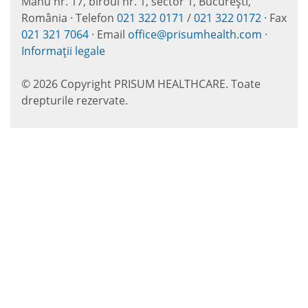
Manu nr. 17, biroul nr. 1, sector 1, București,
România · Telefon
021 322 0171
/
021 322 0172
· Fax
021 321 7064
· Email
office@prisumhealth.com
·
Informații legale
© 2026 Copyright PRISUM HEALTHCARE. Toate
drepturile rezervate.