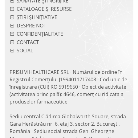
SĂNĂTATE ȘI ÎNGRIJIRE
CATALOAGE ȘI RESURSE
ȘTIRI ȘI INIȚIATIVE
DESPRE NOI
CONFIDENȚIALITATE
CONTACT
SOCIAL
PRISUM HEALTHCARE SRL · Numărul de ordine în
Registrul Comerțului J1994011717408 · Cod unic de
înregistrare (CUI) RO 5919650 · Obiect de activitate
(activitatea principală): 4646, comerț cu ridicata a
produselor farmaceutice
Sediu central Clădirea Globalworth Square, strada
Gara Herăstrău nr. 6, etaj 3, sector 2, București,
România · Sediu social strada Gen. Gheorghe