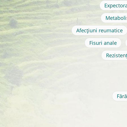
Expector
Metaboli
Afecțiuni reumatice
Fisuri anale
Rezistenț
Făr