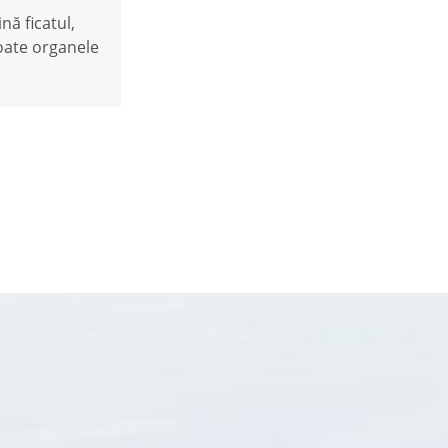
nă ficatul,
toate organele