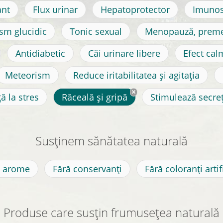
ant
Flux urinar
Hepatoprotector
Imunos
sm glucidic
Tonic sexual
Menopauză, prem
Antidiabetic
Căi urinare libere
Efect cal
Meteorism
Reduce iritabilitatea și agitația
ă la stres
Răceală și gripă
Stimulează secreț
Susținem sănătatea naturală
ă arome
Fără conservanți
Fără coloranți artifi
Produse care susțin frumusețea naturală