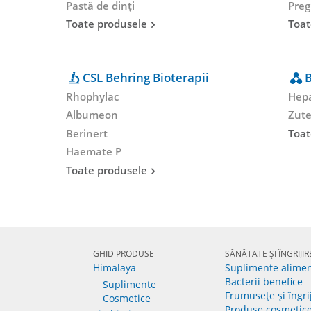
Pastă de dinți
Preg
Toate produsele
Toat
CSL Behring Bioterapii
B
Rhophylac
Hepa
Albumeon
Zute
Berinert
Toat
Haemate P
Toate produsele
GHID PRODUSE
SĂNĂTATE ȘI ÎNGRIJIR
Himalaya
Suplimente alime
Bacterii benefice
Suplimente
Frumusețe și îngri
Cosmetice
Produse cosmetic