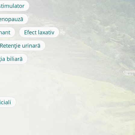
timulator
enopauză
mant
Efect laxativ
Retenție urinară
ia biliară
ciali