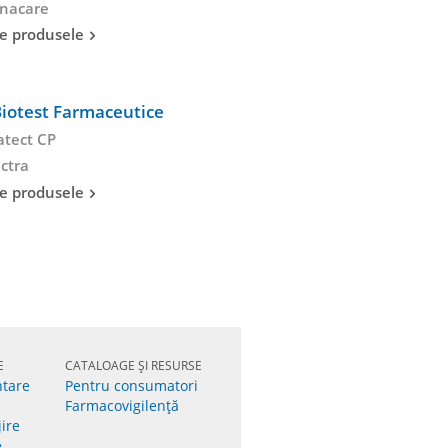
nacare
e produsele
iotest Farmaceutice
tect CP
ctra
e produsele
E
CATALOAGE ȘI RESURSE
ntare
Pentru consumatori
Farmacovigilenţă
jire
e