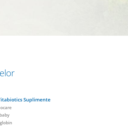
elor
itabiotics Suplimente
ocare
baby
globin