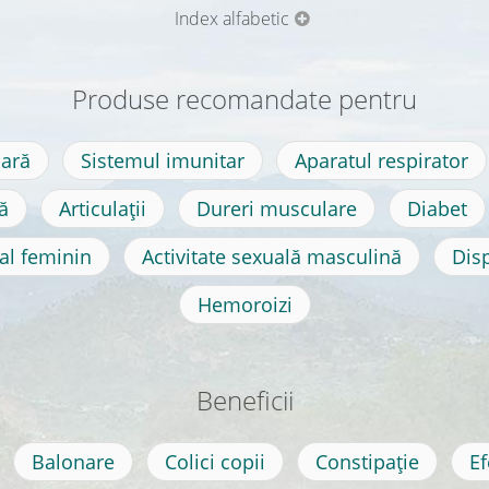
Index alfabetic
Produse recomandate pentru
iară
Sistemul imunitar
Aparatul respirator
ă
Articulații
Dureri musculare
Diabet
al feminin
Activitate sexuală masculină
Disp
Hemoroizi
Beneficii
Balonare
Colici copii
Constipație
Ef